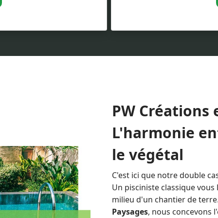
Pour vous libérer des 
nthracite pour un effet
le traitement : électro
r une eau cristalline,
automatique ou domoti
e piscine à Scherwiller
bassin depuis votre sm
technique s'autogère.
PW Créations e
L'harmonie ent
le végétal
C'est ici que notre double cas
Un pisciniste classique vous
milieu d'un chantier de terr
Paysages
, nous concevons l