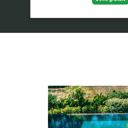
Côté design, tout est permis : du gris a
"rivière naturelle", au blanc carrare pou
ou le sable pour un rendu tropical. Votr
sera unique.