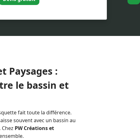
contraintes, nous pouvons automatiser
lyseur au sel, régulateur de pH
que piscine pour contrôler votre
artphone. Profitez de la baignade, la
t Paysages :
re le bassin et
quette fait toute la différence.
 laisse souvent avec un bassin au
e. Chez
PW Créations et
'ensemble.