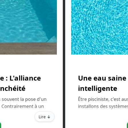
 : L'alliance
Une eau saine 
anchéité
intelligente
 souvent la pose d'un
Être pisciniste, c'est a
 Contrairement à un
installons des système
stance supérieure aux UV
volume d'eau (filtres 
Lire ↓
déal si vous optez pour
filtrant).