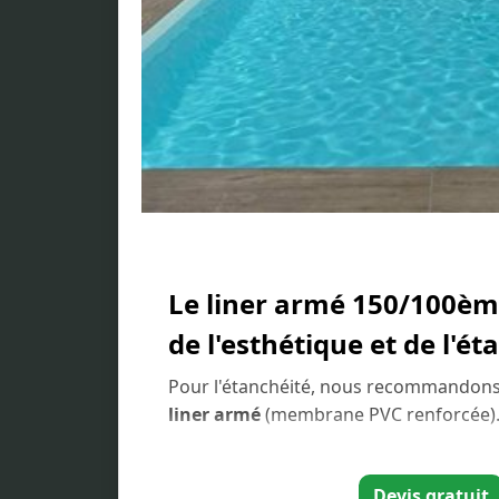
Le liner armé 150/100ème
de l'esthétique et de l'ét
Pour l'étanchéité, nous recommandons
liner armé
(membrane PVC renforcée).
liner classique, celui-ci offre une rési
et aux températures élevées de l'eau (i
Devis gratuit
une pompe à chaleur).